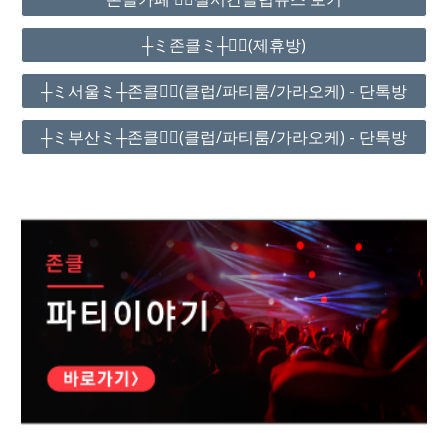
┼ミ존클ミ┼❤️‍🔥(제휴방)
┼ミ서울ミ┼존클❤️‍🔥(클럽/파티룸/가라오케) - 단톡방
┼ミ부산ミ┼존클❤️‍🔥(클럽/파티룸/가라오케) - 단톡방