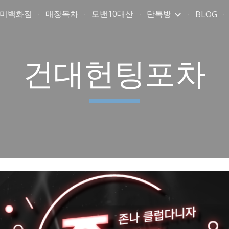
취미백화점
매장목차
모밴10대산
단톡방
BLOG
ip to main content
Skip to navigat
건대헌팅포차