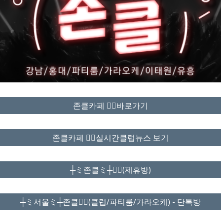
존클카페 ❤️‍🔥바로가기
존클카페 ❤️‍🔥실시간클럽뉴스 보기
┼ミ존클ミ┼❤️‍🔥(제휴방)
┼ミ서울ミ┼존클❤️‍🔥(클럽/파티룸/가라오케) - 단톡방