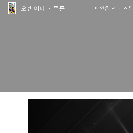
오반이네 - 존클
메인홈
🔥
Sk