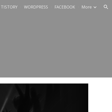
TISTORY
WORDPRESS
FACEBOOK
More
ion