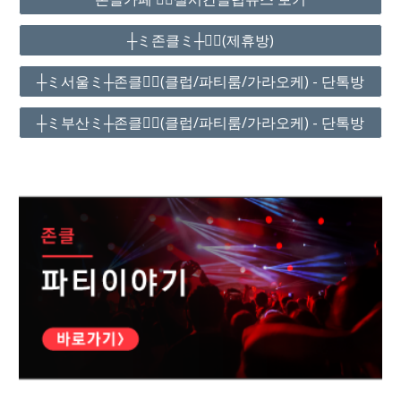
┼ミ존클ミ┼❤️‍🔥(제휴방)
┼ミ서울ミ┼존클❤️‍🔥(클럽/파티룸/가라오케) - 단톡방
┼ミ부산ミ┼존클❤️‍🔥(클럽/파티룸/가라오케) - 단톡방