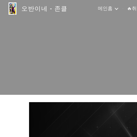
오반이네 - 존클
메인홈
🔥
Sk