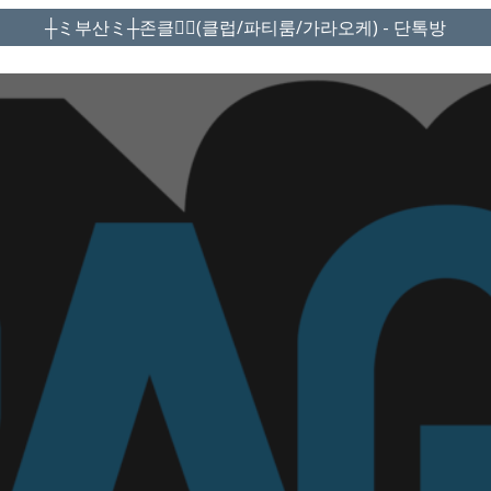
┼ミ부산ミ┼존클❤️‍🔥(클럽/파티룸/가라오케) - 단톡방