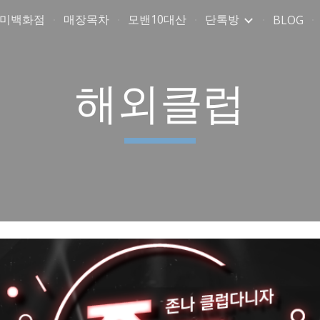
취미백화점
매장목차
모밴10대산
단톡방
BLOG
ip to main content
Skip to navigat
해외클럽