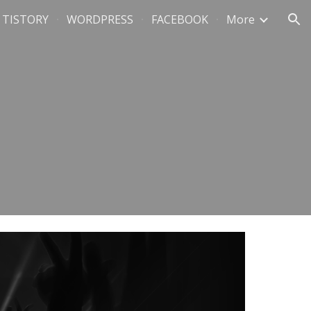
TISTORY
WORDPRESS
FACEBOOK
More
ion