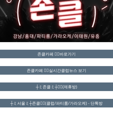
존클카페 ❤️‍🔥바로가기
존클카페 ❤️‍🔥실시간클럽뉴스 보기
┼ミ존클ミ┼❤️‍🔥(제휴방)
┼ミ서울ミ┼존클❤️‍🔥(클럽/파티룸/가라오케) - 단톡방