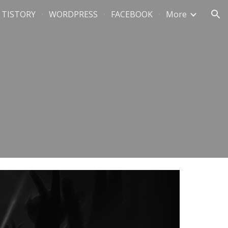
TISTORY
WORDPRESS
FACEBOOK
More
ion