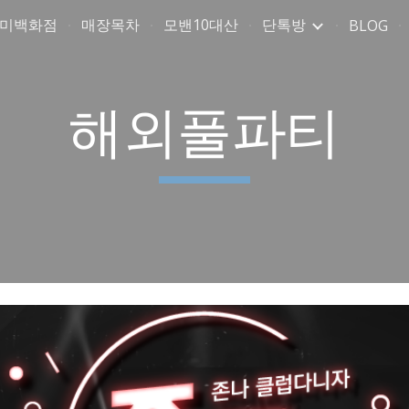
취미백화점
매장목차
모밴10대산
단톡방
BLOG
ip to main content
Skip to navigat
해외풀파티