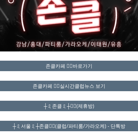
존클카페 ❤️‍🔥바로가기
존클카페 ❤️‍🔥실시간클럽뉴스 보기
┼ミ존클ミ┼❤️‍🔥(제휴방)
┼ミ서울ミ┼존클❤️‍🔥(클럽/파티룸/가라오케) - 단톡방