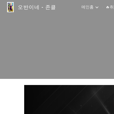
오반이네 - 존클
메인홈
🔥
Sk