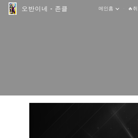
오반이네 - 존클
메인홈
🔥
Sk