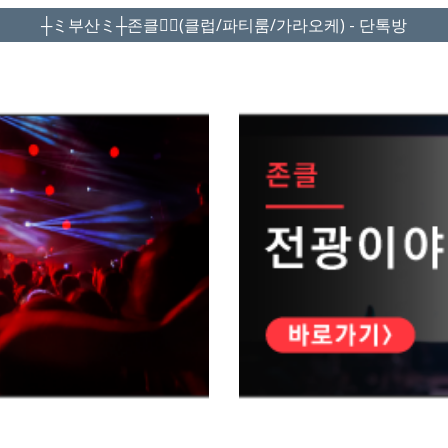
┼ミ부산ミ┼존클❤️‍🔥(클럽/파티룸/가라오케) - 단톡방