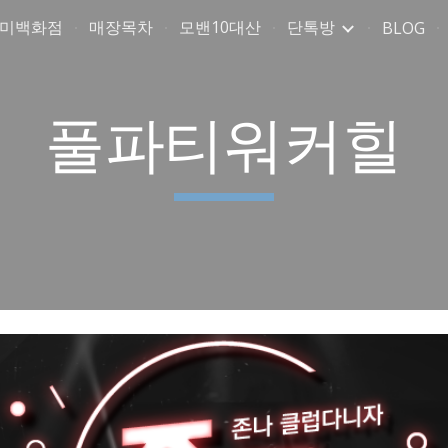
취미백화점
매장목차
모밴10대산
단톡방
BLOG
ip to main content
Skip to navigat
풀파티워커힐