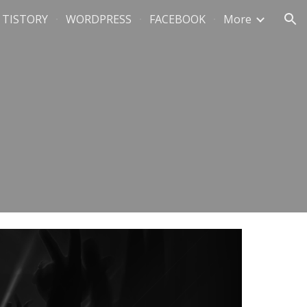
TISTORY
WORDPRESS
FACEBOOK
More
ion