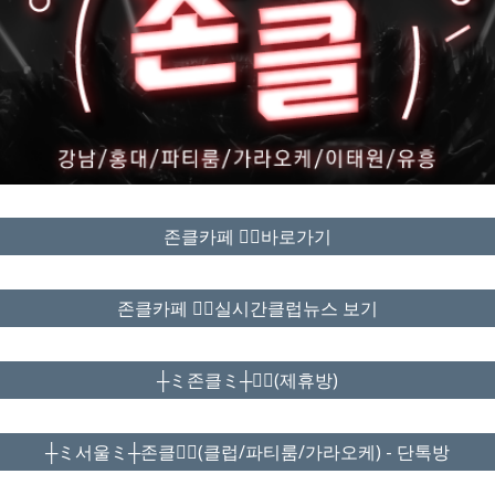
존클카페 ❤️‍🔥바로가기
존클카페 ❤️‍🔥실시간클럽뉴스 보기
┼ミ존클ミ┼❤️‍🔥(제휴방)
┼ミ서울ミ┼존클❤️‍🔥(클럽/파티룸/가라오케) - 단톡방