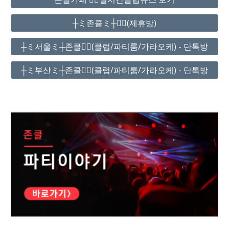
┼ミ존클ミ┼❤️‍🔥(제휴방)
┼ミ서울ミ┼존클❤️‍🔥(클럽/파티룸/가라오케) - 단톡방
┼ミ부산ミ┼존클❤️‍🔥(클럽/파티룸/가라오케) - 단톡방