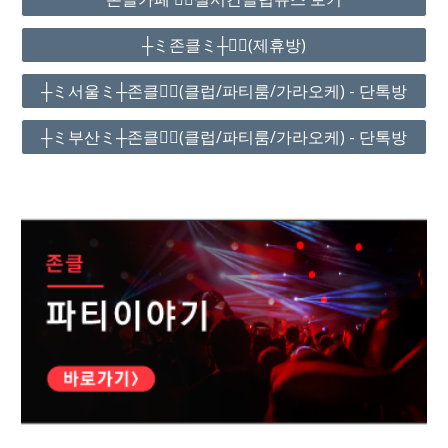
┼ミ존클ミ┼❤️‍🔥(제휴방)
┼ミ서울ミ┼존클❤️‍🔥(클럽/파티룸/가라오케) - 단톡방
┼ミ부산ミ┼존클❤️‍🔥(클럽/파티룸/가라오케) - 단톡방