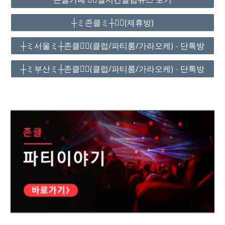
┼ミ존클ミ┼❤️‍🔥(제휴방)
┼ミ서울ミ┼존클❤️‍🔥(클럽/파티룸/가라오케) - 단톡방
┼ミ부산ミ┼존클❤️‍🔥(클럽/파티룸/가라오케) - 단톡방