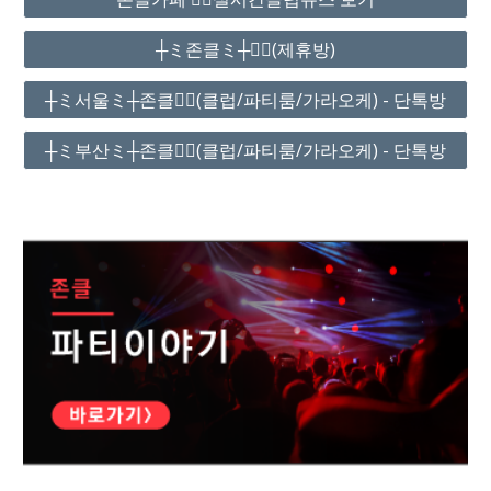
┼ミ존클ミ┼❤️‍🔥(제휴방)
┼ミ서울ミ┼존클❤️‍🔥(클럽/파티룸/가라오케) - 단톡방
┼ミ부산ミ┼존클❤️‍🔥(클럽/파티룸/가라오케) - 단톡방