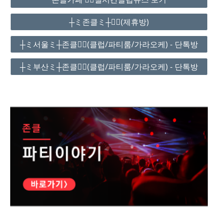
┼ミ존클ミ┼❤️‍🔥(제휴방)
┼ミ서울ミ┼존클❤️‍🔥(클럽/파티룸/가라오케) - 단톡방
┼ミ부산ミ┼존클❤️‍🔥(클럽/파티룸/가라오케) - 단톡방