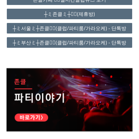
┼ミ존클ミ┼❤️‍🔥(제휴방)
┼ミ서울ミ┼존클❤️‍🔥(클럽/파티룸/가라오케) - 단톡방
┼ミ부산ミ┼존클❤️‍🔥(클럽/파티룸/가라오케) - 단톡방