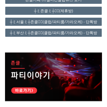
┼ミ존클ミ┼❤️‍🔥(제휴방)
┼ミ서울ミ┼존클❤️‍🔥(클럽/파티룸/가라오케) - 단톡방
┼ミ부산ミ┼존클❤️‍🔥(클럽/파티룸/가라오케) - 단톡방