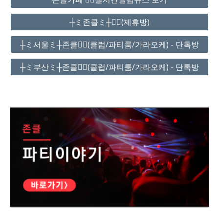
┼ミ존클ミ┼❤️‍🔥(제휴방)
┼ミ서울ミ┼존클❤️‍🔥(클럽/파티룸/가라오케) - 단톡방
┼ミ부산ミ┼존클❤️‍🔥(클럽/파티룸/가라오케) - 단톡방