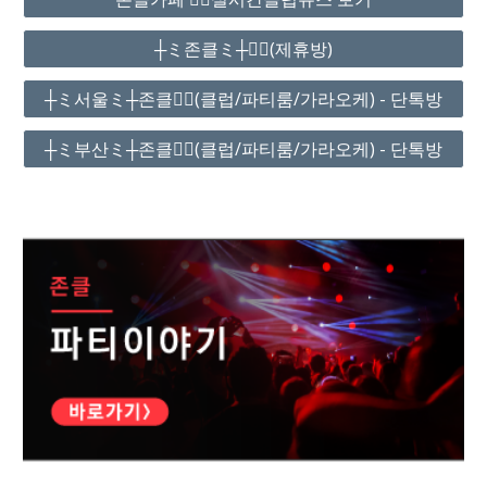
┼ミ존클ミ┼❤️‍🔥(제휴방)
┼ミ서울ミ┼존클❤️‍🔥(클럽/파티룸/가라오케) - 단톡방
┼ミ부산ミ┼존클❤️‍🔥(클럽/파티룸/가라오케) - 단톡방