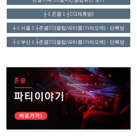
┼ミ존클ミ┼❤️‍🔥(제휴방)
┼ミ서울ミ┼존클❤️‍🔥(클럽/파티룸/가라오케) - 단톡방
┼ミ부산ミ┼존클❤️‍🔥(클럽/파티룸/가라오케) - 단톡방