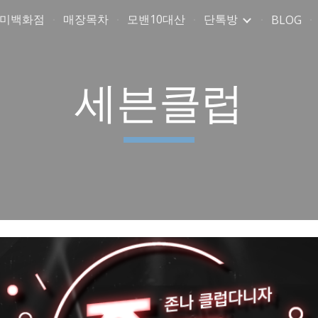
취미백화점
매장목차
모밴10대산
단톡방
BLOG
ip to main content
Skip to navigat
세븐클럽