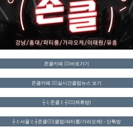
존클카페 ❤️‍🔥바로가기
존클카페 ❤️‍🔥실시간클럽뉴스 보기
┼ミ존클ミ┼❤️‍🔥(제휴방)
┼ミ서울ミ┼존클❤️‍🔥(클럽/파티룸/가라오케) - 단톡방