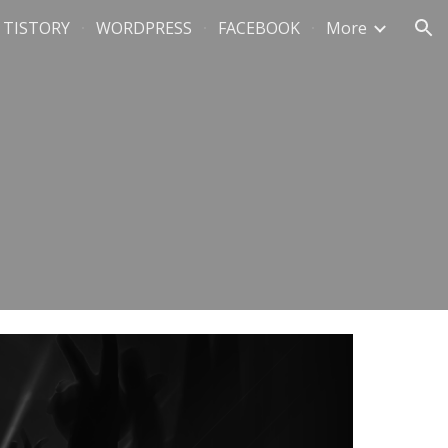
TISTORY
WORDPRESS
FACEBOOK
More
ion