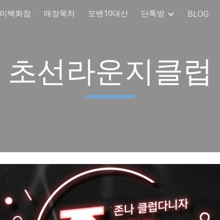
취미백화점
매장목차
모밴10대산
단톡방
BLOG
ip to main content
Skip to navigat
초선라운지클럽