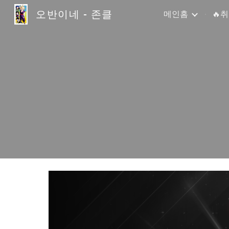
오반이네 - 존클
메인홈
🔥
Sk