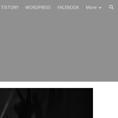
TISTORY
WORDPRESS
FACEBOOK
More
ion