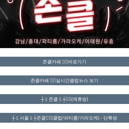
존클카페 ❤️‍🔥바로가기
존클카페 ❤️‍🔥실시간클럽뉴스 보기
┼ミ존클ミ┼❤️‍🔥(제휴방)
┼ミ서울ミ┼존클❤️‍🔥(클럽/파티룸/가라오케) - 단톡방