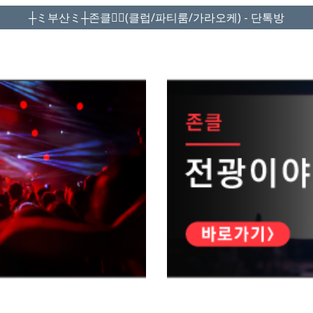
┼ミ부산ミ┼존클❤️‍🔥(클럽/파티룸/가라오케) - 단톡방