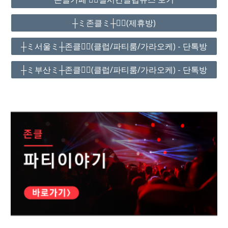
┼ミ존클ミ┼❤️‍🔥(제휴방)
┼ミ서울ミ┼존클❤️‍🔥(클럽/파티룸/가라오케) - 단톡방
┼ミ부산ミ┼존클❤️‍🔥(클럽/파티룸/가라오케) - 단톡방