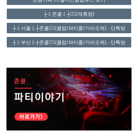
┼ミ존클ミ┼❤️‍🔥(제휴방)
┼ミ서울ミ┼존클❤️‍🔥(클럽/파티룸/가라오케) - 단톡방
┼ミ부산ミ┼존클❤️‍🔥(클럽/파티룸/가라오케) - 단톡방