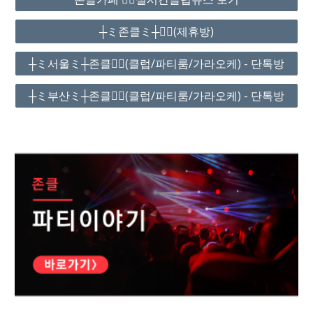
┼ミ존클ミ┼❤️‍🔥(제휴방)
┼ミ서울ミ┼존클❤️‍🔥(클럽/파티룸/가라오케) - 단톡방
┼ミ부산ミ┼존클❤️‍🔥(클럽/파티룸/가라오케) - 단톡방