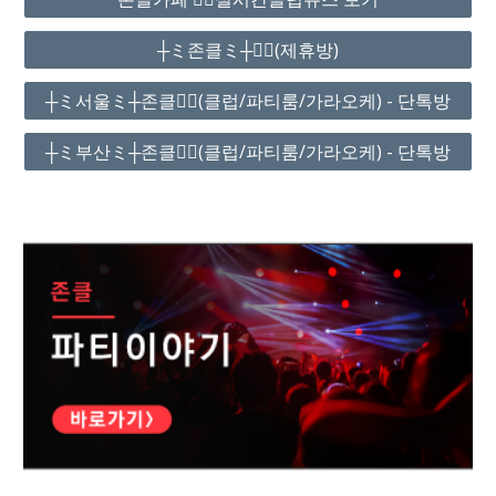
┼ミ존클ミ┼❤️‍🔥(제휴방)
┼ミ서울ミ┼존클❤️‍🔥(클럽/파티룸/가라오케) - 단톡방
┼ミ부산ミ┼존클❤️‍🔥(클럽/파티룸/가라오케) - 단톡방