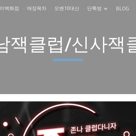
취미백화점
매장목차
모밴10대산
단톡방
BLOG
ip to main content
Skip to navigat
남잭클럽/신사잭