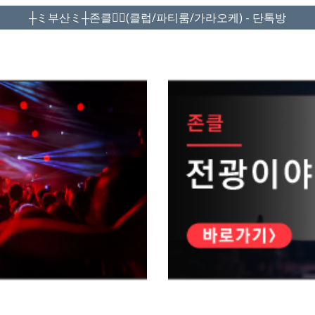
┼ミ부산ミ┼존클❤️‍🔥(클럽/파티룸/가라오케) - 단톡방