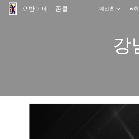
오반이네 - 존클
메인홈
🔥
Sk
강