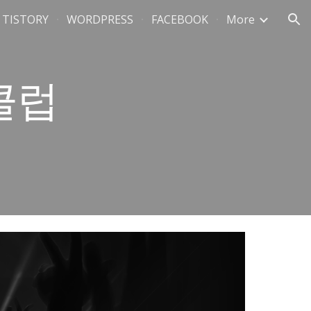
TISTORY
WORDPRESS
FACEBOOK
More
ion
클럽