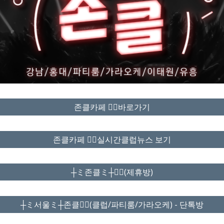
존클카페 ❤️‍🔥바로가기
존클카페 ❤️‍🔥실시간클럽뉴스 보기
┼ミ존클ミ┼❤️‍🔥(제휴방)
┼ミ서울ミ┼존클❤️‍🔥(클럽/파티룸/가라오케) - 단톡방