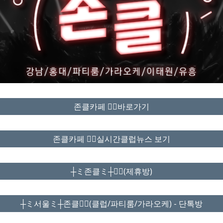
존클카페 ❤️‍🔥바로가기
존클카페 ❤️‍🔥실시간클럽뉴스 보기
┼ミ존클ミ┼❤️‍🔥(제휴방)
┼ミ서울ミ┼존클❤️‍🔥(클럽/파티룸/가라오케) - 단톡방