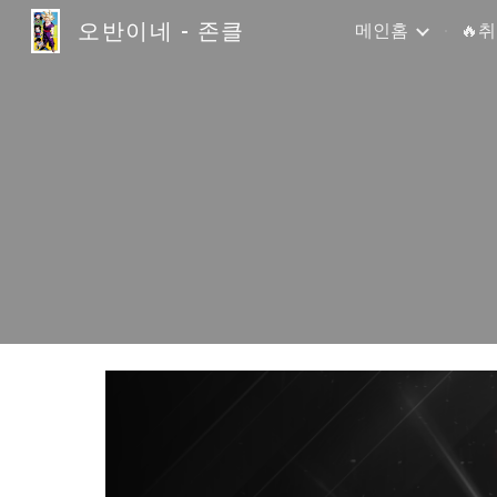
오반이네 - 존클
메인홈
🔥
Sk