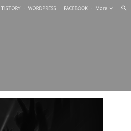
TISTORY
WORDPRESS
FACEBOOK
More
ion