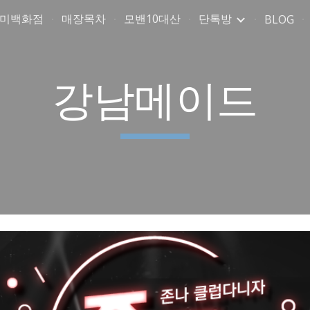
취미백화점
매장목차
모밴10대산
단톡방
BLOG
ip to main content
Skip to navigat
강남메이드