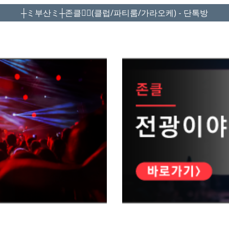
┼ミ부산ミ┼존클❤️‍🔥(클럽/파티룸/가라오케) - 단톡방