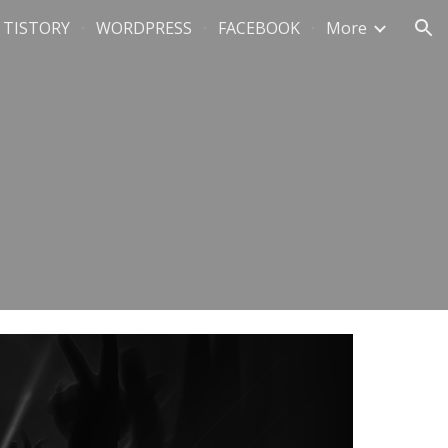
TISTORY
WORDPRESS
FACEBOOK
More
ion