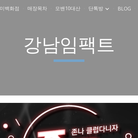
취미백화점
매장목차
모밴10대산
단톡방
BLOG
ip to main content
Skip to navigat
강남임팩트