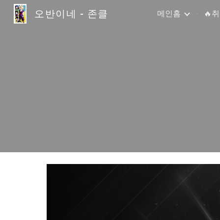
오반이네 - 존클
메인홈
🔥
Sk