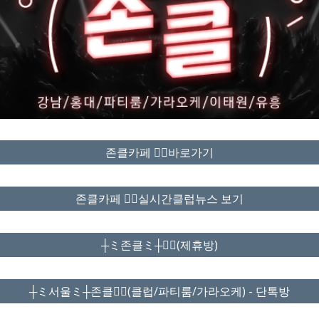
존클카페 ❤️‍🔥바로가기
존클카페 ❤️‍🔥실시간클럽뉴스 보기
┼ミ존클ミ┼❤️‍🔥(제휴방)
┼ミ서울ミ┼존클❤️‍🔥(클럽/파티룸/가라오케) - 단톡방