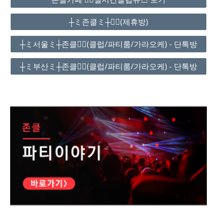
┼ミ존클ミ┼❤️‍🔥(제휴방)
┼ミ서울ミ┼존클❤️‍🔥(클럽/파티룸/가라오케) - 단톡방
┼ミ부산ミ┼존클❤️‍🔥(클럽/파티룸/가라오케) - 단톡방