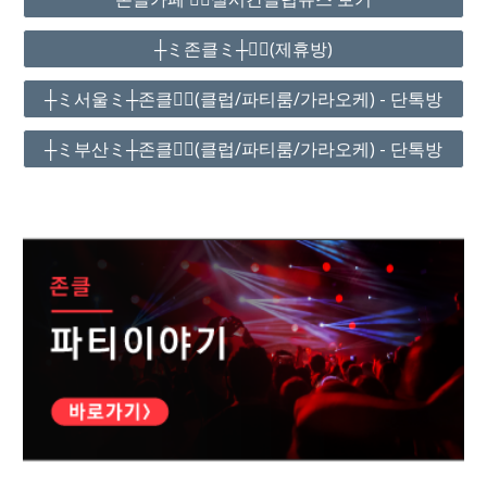
┼ミ존클ミ┼❤️‍🔥(제휴방)
┼ミ서울ミ┼존클❤️‍🔥(클럽/파티룸/가라오케) - 단톡방
┼ミ부산ミ┼존클❤️‍🔥(클럽/파티룸/가라오케) - 단톡방