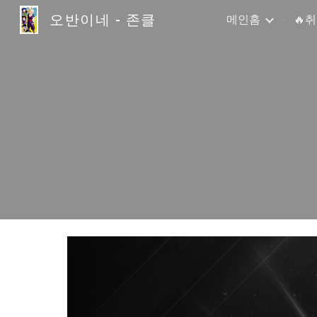
오반이네 - 존클
메인홈
🔥
Sk