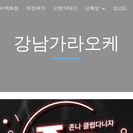
취미백화점
매장목차
모밴10대산
단톡방
BLOG
ip to main content
Skip to navigat
강남가라오케