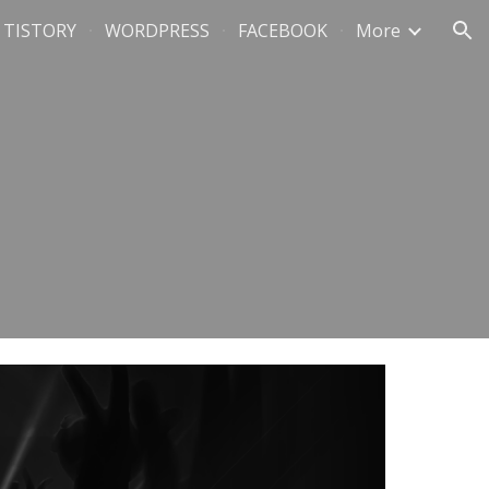
TISTORY
WORDPRESS
FACEBOOK
More
ion