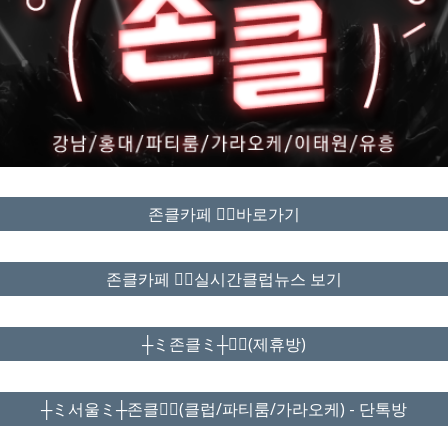
존클카페 ❤️‍🔥바로가기
존클카페 ❤️‍🔥실시간클럽뉴스 보기
┼ミ존클ミ┼❤️‍🔥(제휴방)
┼ミ서울ミ┼존클❤️‍🔥(클럽/파티룸/가라오케) - 단톡방